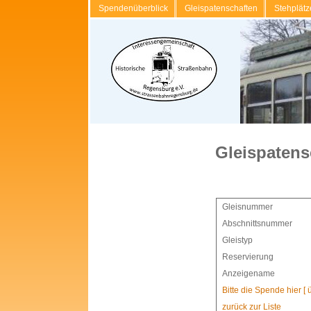
Spendenüberblick
Gleispatenschaften
Stehplätz
Gleispatens
Gleisnummer
Abschnittsnummer
Gleistyp
Reservierung
Anzeigename
Bitte die Spende hier [
zurück zur Liste