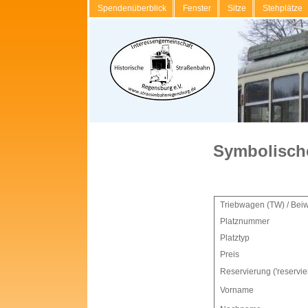
Spendenüberblick
Fenster
Sitze
Stehplätze
Symbolisch
Triebwagen (TW) / Bei
Platznummer
Platztyp
Preis
Reservierung ('reservier
Vorname