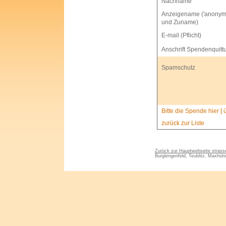
Nachname
Anzeigename ('anonym'
und Zuname)
E-mail (Pflicht)
Anschrift Spendenquitt
Spamschutz
Bitte die Spende hier [
zurück zur Liste
Zurück zur Hauptwebseite stras
Burglengenfeld, Teublitz, Maxhüt