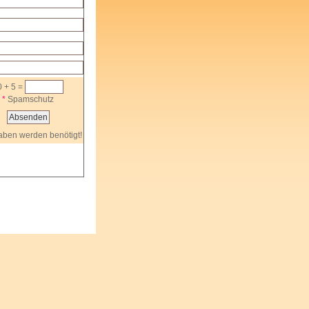
0 + 5 =
*
Spamschutz
ben werden benötigt!