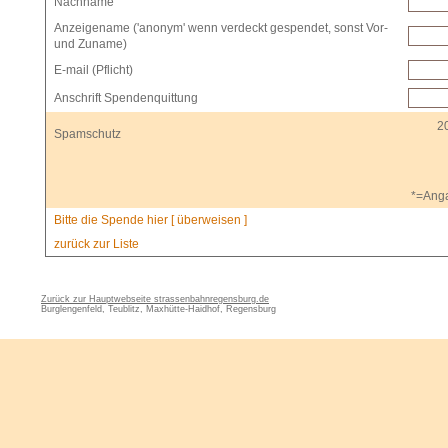
Nachname
Anzeigename ('anonym' wenn verdeckt gespendet, sonst Vor-
und Zuname)
E-mail (Pflicht)
Anschrift Spendenquittung
2
Spamschutz
*=Anga
Bitte die Spende hier [ überweisen ]
zurück zur Liste
Zurück zur Hauptwebseite strassenbahnregensburg.de
Burglengenfeld, Teublitz, Maxhütte-Haidhof, Regensburg