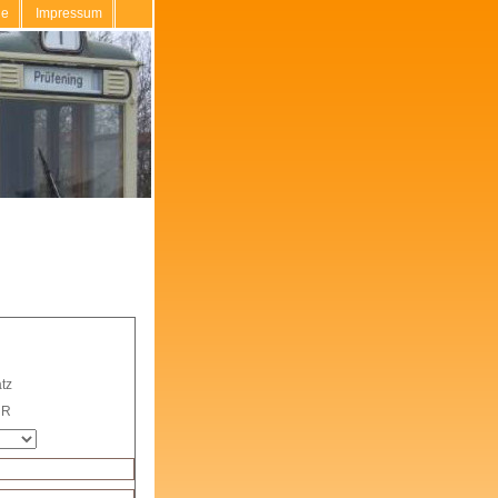
de
Impressum
tz
UR