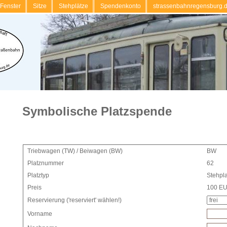
Fenster
Sitze
Stehplätze
Spendenkonto
strassenbahnregensburg.
Symbolische Platzspende
Triebwagen (TW) / Beiwagen (BW)
BW
Platznummer
62
Platztyp
Stehpla
Preis
100 E
Reservierung ('reserviert' wählen!)
Vorname